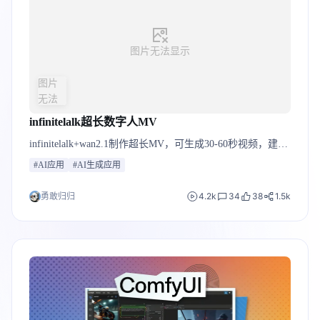
图片无法显示
图片
无法
显示
infinitelalk超长数字人MV
infinitelalk+wan2.1制作超长MV，可生成30-60秒视频，建议
A10启动
#AI应用
#AI生成应用
4.2k
34
38
1.5k
勇敢归归